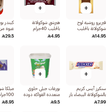
+
+
فيريرو روشيه لوح
هيرشي شوكولاتة
كيندر بو
شوكولاتة بالحليب
بالحليب 40جرام
عبوة من 80جر
الأصلي 90جرام
29.5
4.95
14.95
+
+
سنكرز أيس كريم
بورغات جيلي حلوى
ميلكا شو
بالشوكولاتة البيضاء بار
متعددة الفواكه دودة
100جرام
40.8جرام
160جرام
8.95
9.5
7.99