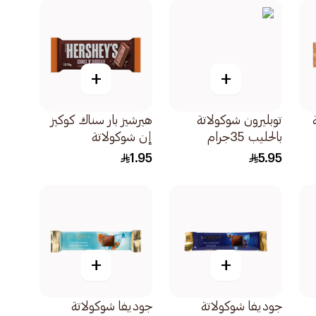
+
+
توبليرون شوكولاتة
هيرشيز بار سناك كوكيز
بالحليب 35جرام
إن شوكولاتة
12.76جرام
1.95
5.95
+
+
جوديفا شوكولاتة
جوديفا شوكولاتة