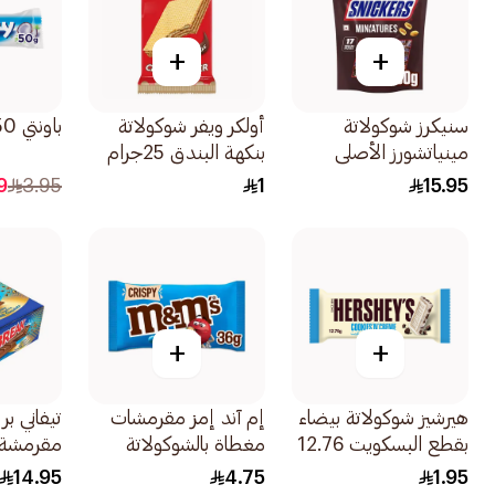
+
+
سنيكرز شوكولاتة
أولكر ويفر شوكولاتة
باونتي 50جرام
مينياتشورز الأصلي
بنكهة البندق 25جرام
150جرام
9
3.95
1
15.95
+
+
هيرشيز شوكولاتة بيضاء
إم آند إمز مقرمشات
تيفاني بر
بقطع البسكويت 12.76
مغطاة بالشوكولاتة
مقرمشة 12×29جرا
جرام
بالحليب وبقشرة
14.95
4.75
1.95