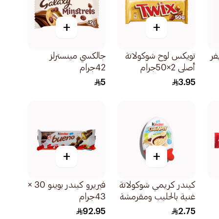
+
+
فر
تويكس لوح شوكولاتة
جالكسي مينسترلز
أصلي 2×50جرام
42جرام
5
3.95
+
+
كيندر كريمي شوكولاتة
فيريرو كيندر بوينو 30 ×
غنية بالحليب ومقرمشة
43جرام
مع الأرز المقرمش
92.95
2.75