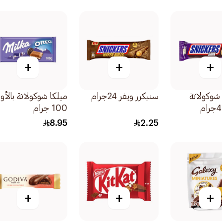
+
+
+
وكولاتة
سنيكرز ويفر 24جرام
ميلكا شوكولاتة بالأور
100 جرام
8.95
2.25
+
+
+