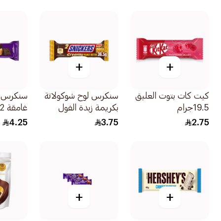
سكّريةملوّنة 36جرام
+
+
كيت كات بتوت العليق
سنكرس لوح شوكولاتة
سنكرس ش
19.5جرام
بكريمة زبدة الفول
غامقة 42جرام
السوداني 36.5جرام
4.25
3.75
2.75
+
+