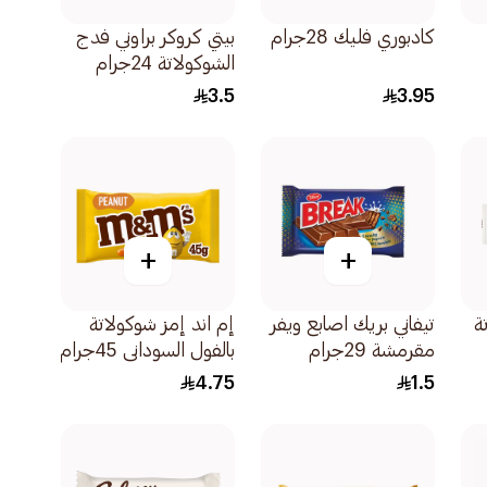
كادبوري فليك 28جرام
بيتي كروكر براوني فدج
الشوكولاتة 24جرام
3.5
3.95
+
+
ة
تيفاني بريك اصابع ويفر
إم اند إمز شوكولاتة
مقرمشة 29جرام
بالفول السوداني 45جرام
4.75
1.5