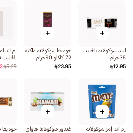
+
+
ليند شوكولاته بالحليب
جوديفا شوكولاتة داكنة
ام اند ام
38جرام
72 كاكاو 90جرام
بالحليب 30.6 جم
33
5.25
23.95
12.95
+
+
إم آند إمز شوكولاتة
غندور شوكولاتة هاواي
جوديفا ب