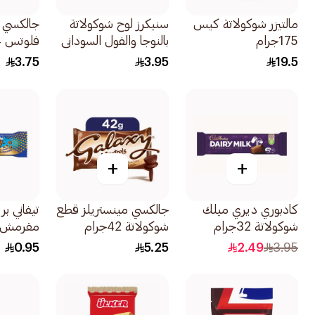
مالتيزر شوكولاتة كيس
سنيكرز لوح شوكولاتة
جالكسي 
175جرام
بالنوجا والفول السوداني
والكراميل 40جرام
45جرام
3.75
3.95
19.5
+
+
كادبوري ديري ميلك
جالكسي مينستريلز قطع
تيفاني بر
شوكولاتة 32جرام
شوكولاتة 42جرام
15.5جرام
0.95
5.25
2.49
3.95