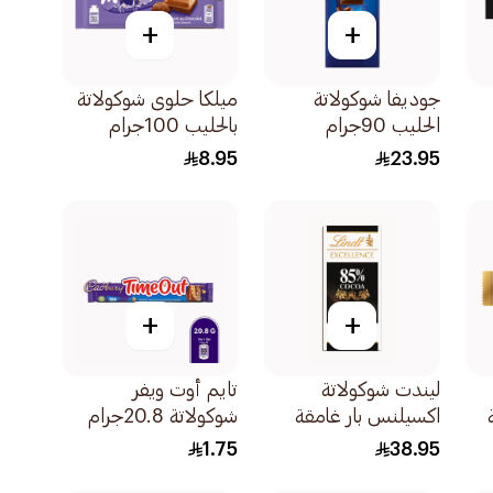
+
+
جوديفا شوكولاتة
ميلكا حلوى شوكولاتة
الحليب 90جرام
بالحليب 100جرام
8.95
23.95
+
+
ليندت شوكولاتة
تايم أوت ويفر
اكسيلنس بار غامقة
شوكولاتة 20.8جرام
85% 100جرام
1.75
38.95