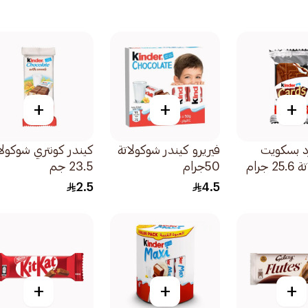
+
+
+
د بسكويت
فيريرو كيندر شوكولاتة
كيندر كونتري شوكولا
 جرام
50جرام
23.5 جم
2.5
4.5
+
+
+