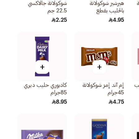
هيرشيز شوكولاتة
شوكولاتة جالاكسي
بالحليب بقطع
22.5 جم
البسكويت 40جرام
2.25
4.95
+
+
يب
إم آند إمز شوكولاتة
كادبوري حليب ديري
45جرام
85جرام
8.95
4.75