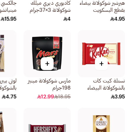
هيرشيز شوكولاتة بيضاء
كادبوري ديري ميلك
جالكسي 
بقطع البسكويت
شوكولاتة 3×37جرام
مينياتشور
40جرام
13×117جرام
15.95
4
4.95
+
+
نستلة كيت كات
مارس شوكولاتة مينيز
لوتي بيب
بالشوكولاتة البيضاء
198جرام
بالشوكولا
41.5 جرام
32جرام
4.75
12.99
18.95
3.95