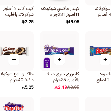
شوكولاتة
كيندر ماكسي شوكولاتة
كيت كات 2 أصابع
فلوتس 4 أصابع
11أصبع 231جرام
شوكولاته بالحليب
20.5جرام
2.25
16.95
+
+
+
يك ويفر
كادبوري ديري ميلك
جالكسي لوح شوكولات
مقرمش 2 اصابع
بالأوريو 35جرام
داكنة 40جرام
5.25
2.49
3.95