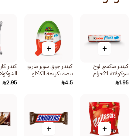
+
+
كيندر ماكسي لوح
كيندر جوي سوبر ماريو
كندر كار
شوكولاتة 21جرام
بيضة بكريمة الكاكاو
الشوكولاتة 25.6
والحليب مع لعبة
2.95
4.5
1.95
20جرام
+
+