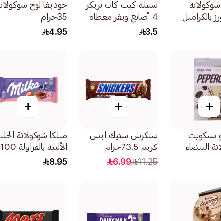
شوكولاتة
نستله كيت كات بريكر
جوديفا لوح شوكولاتة
ز بالكراميل
4 أصابع ويفر مغطاة
35جرام
بالشوكولاتة 36.5جرام
4.95
3.5
+
+
+
رو بسكويت
سنكرس ستيك ايس
ميلكا شوكولاتة الحل
تة البيضاء
كريم 73.5جرام
الألبية بالفراولة 100
جرام
8.95
6.99
11.25