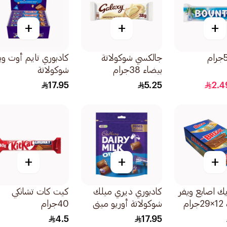
+
+
+
جالكسي شوكولاتة
كادبوري تايم أوت وي
بيضاء 38جرام
شوكولاتة
12×20.8جرام
17.95
5.25
2.4
+
+
+
يك اصابع ويفر
كادبوري ديري ميلك
كيت كات تشانكي
م
شوكولاتة أوريو ميني
40جرام
145جرام
4.5
17.95