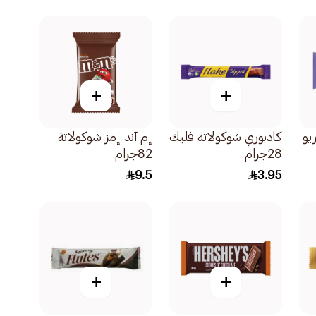
١٩جرام
+
+
يو
كادبوري شوكولاته فليك
إم آند إمز شوكولاتة
28جرام
82جرام
9.5
3.95
+
+