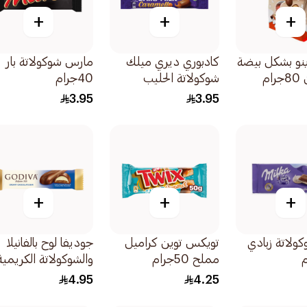
+
+
+
ينو بشكل بيضة
كادبوري ديري ميلك
مارس شوكولاتة بار
ام
شوكولاتة الحليب
40جرام
بالكراميل 40جرام
3.95
3.95
+
+
+
كولاتة زبادي
تويكس توين كراميل
جوديفا لوح بالفانيلا
مملح 50جرام
والشوكولاتة الكريمية
35جرام
4.95
4.25