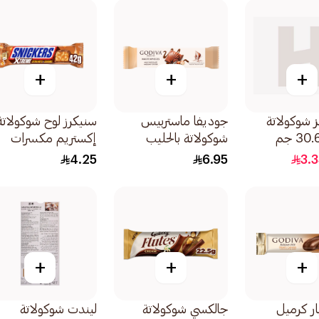
+
+
+
ز شوكولاتة
جوديفا ماستربيس
سنيكرز لوح شوكولاتة
شوكولاتة بالحليب
إكستريم مكسرات
بحشوة برالين 30 جم
وكراميل 42جرام
4.25
6.95
3.
+
+
+
ار كرميل
جالكسي شوكولاتة
ليندت شوكولاتة