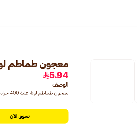
معجون طماطم لونا 400 جر
5.94
الوصف
معجون طماطم لونا، علبة 400 جرام، معجون طماطم مركز للطبخ.
تسوق الآن