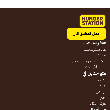
حمل التطبيق الآن
هنقرستيشن
عن هنقرستيشن
وظائف
سجّل كمندوب توصيل
انضم الآن كشريك
متواجدين في
الدمام
جده
الرياض
الخبر
عرض الكل...
مساعدة