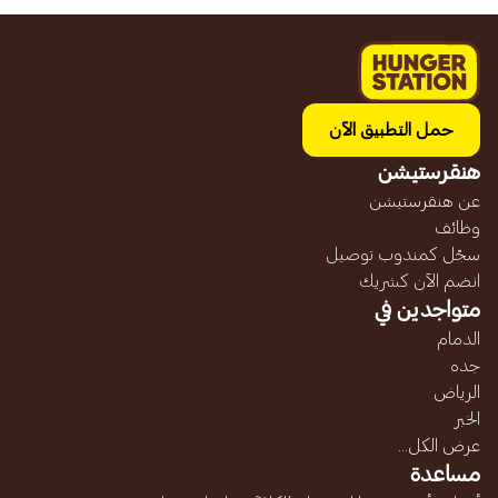
حمل التطبيق الآن
هنقرستيشن
عن هنقرستيشن
وظائف
سجّل كمندوب توصيل
انضم الآن كشريك
متواجدين في
الدمام
جده
الرياض
الخبر
عرض الكل...
مساعدة