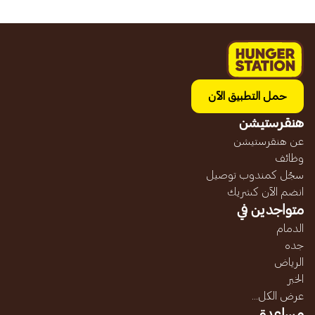
حمل التطبيق الآن
هنقرستيشن
عن هنقرستيشن
وظائف
سجّل كمندوب توصيل
انضم الآن كشريك
متواجدين في
الدمام
جده
الرياض
الخبر
عرض الكل...
مساعدة