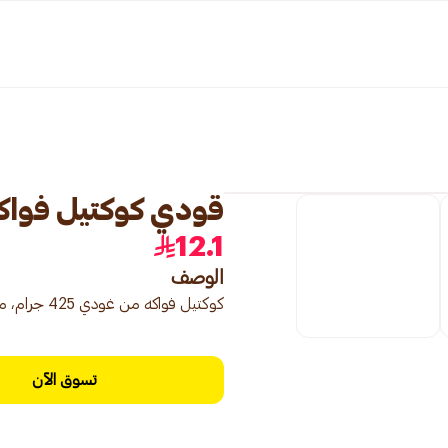
قودي كوكتيل فواكه 425جر
12.1
الوصف
كوكتيل فواكه من غودي 425 جرام، مزيج لذيذ من الفواكه الطبيعية.
تسوق الآن