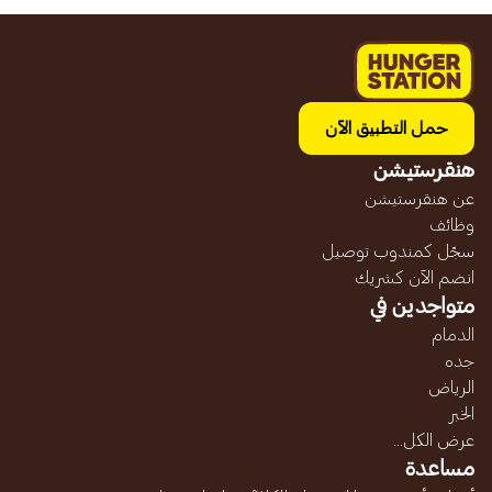
حمل التطبيق الآن
هنقرستيشن
عن هنقرستيشن
وظائف
سجّل كمندوب توصيل
انضم الآن كشريك
متواجدين في
الدمام
جده
الرياض
الخبر
عرض الكل...
مساعدة