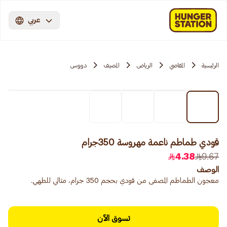
عربي
الرئيسية
المقاضي
الرياض
المصيف
دووس
قودي طماطم ناعمة مهروسة 350جرام
4.38
9.67
الوصف
معجون الطماطم المصفى من قودي بحجم 350 جرام، مثالي للطهي.
تسوق الآن