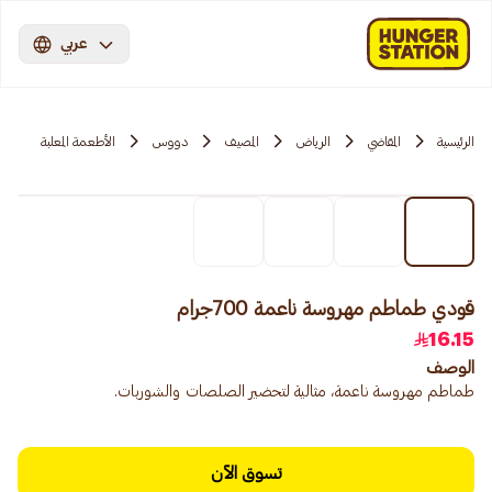
عربي
الرئيسية
المقاضي
الرياض
المصيف
دووس
الأطعمة المعلبة
قودي طماطم مهروسة ناعمة 700جرام
16.15
الوصف
طماطم مهروسة ناعمة، مثالية لتحضير الصلصات والشوربات.
تسوق الآن