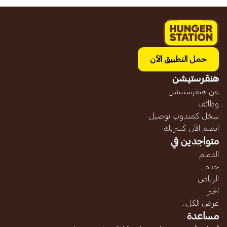
حمل التطبيق الآن
هنقرستيشن
عن هنقرستيشن
وظائف
سجّل كمندوب توصيل
انضم الآن كشريك
متواجدين في
الدمام
جده
الرياض
الخبر
عرض الكل...
مساعدة