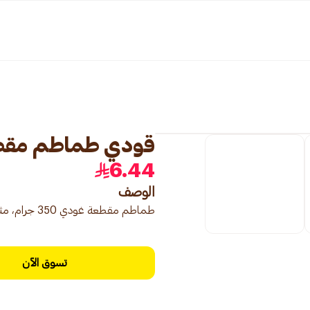
قودي طماطم مقطعة 350
6.44
الوصف
طماطم مقطعة غودي 350 جرام، مثالية للطبخ والصلصات.
تسوق الآن