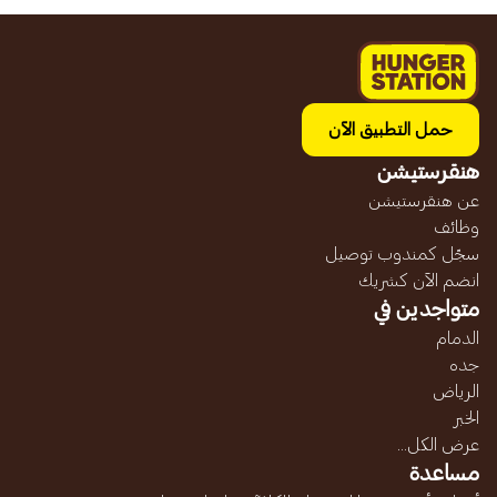
حمل التطبيق الآن
هنقرستيشن
عن هنقرستيشن
وظائف
سجّل كمندوب توصيل
انضم الآن كشريك
متواجدين في
الدمام
جده
الرياض
الخبر
عرض الكل...
مساعدة