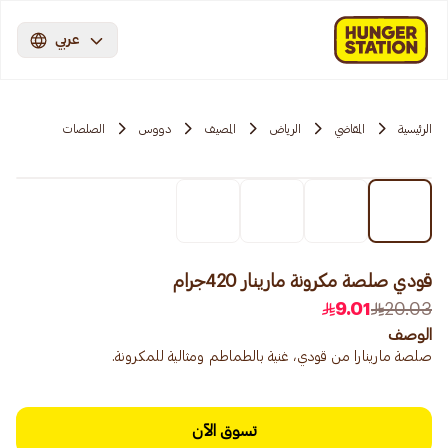
عربي
الرئيسية
المقاضي
الرياض
المصيف
دووس
الصلصات
قودي صلصة مكرونة مارينار 420جرام
9.01
20.03
الوصف
صلصة مارينارا من قودي، غنية بالطماطم ومثالية للمكرونة.
تسوق الآن