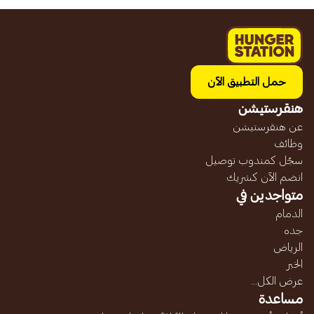
حمل التطبيق الآن
هنقرستيشن
عن هنقرستيشن
وظائف
سجّل كمندوب توصيل
انضم الآن كشريك
متواجدين في
الدمام
جده
الرياض
الخبر
عرض الكل...
مساعدة