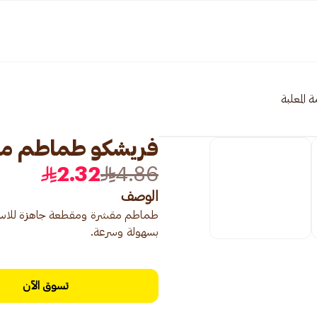
 المعلبة
فريشكو طماطم مقشرة 00
2.32
4.86
الوصف
طماطم مقشرة ومقطعة جاهزة للاستخد
بسهولة وسرعة.
تسوق الآن