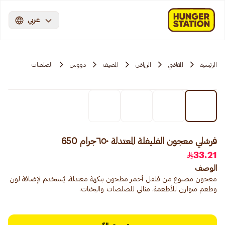
عربي
الرئيسية
المقاضي
الرياض
المصيف
دووس
الصلصات
فرشلي معجون الفليفلة المعتدلة ٦٥٠جرام 650
33.21
الوصف
معجون مصنوع من فلفل أحمر مطحون بنكهة معتدلة. يُستخدم لإضافة لون
وطعم متوازن للأطعمة. مثالي للصلصات واليخنات.