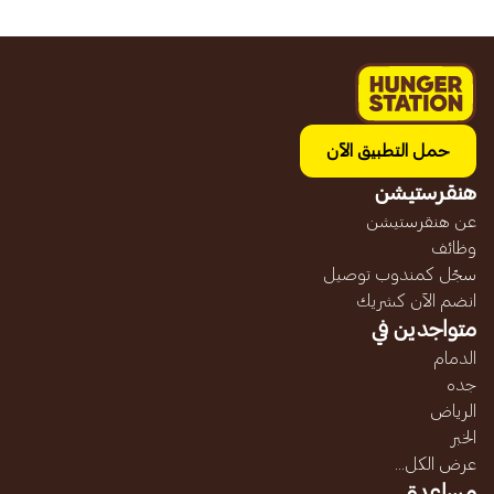
حمل التطبيق الآن
هنقرستيشن
عن هنقرستيشن
وظائف
سجّل كمندوب توصيل
انضم الآن كشريك
متواجدين في
الدمام
جده
الرياض
الخبر
عرض الكل...
مساعدة