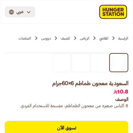
عربي
الرئيسية
المقاضي
الرياض
المصيف
دووس
الصلصات
السعودية معجون طماطم 6×60جرام
10.8
الوصف
6 أكياس صغيرة من معجون الطماطم، مقسمة للاستخدام الفردي.
تسوق الآن