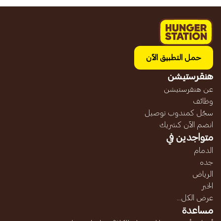
حمل التطبيق الآن
هنقرستيشن
عن هنقرستيشن
وظائف
سجّل كمندوب توصيل
انضم الآن كشريك
متواجدين في
الدمام
جده
الرياض
الخبر
عرض الكل...
مساعدة