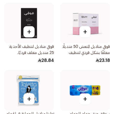
العامة 1حبة
+
+
قوفي مناديل المنعش 50 منديلًا
قوفي مناديل لتنظيف الأحذية
مغلفًا بشكل فردي لتنظيف
25 منديل مغلف فرديًا،
اليدين بسرعة أثناء التنقل
مصممة لتلميع وتنظيف جراميع
28.84
23.18
وحماية الأسطح في الأماكن
أنواع الأحذية 1حبة
العامة 1حبة
+
+
سوفتي ورق حمام للحمام
توليتا مناديل للحماية في الحمام