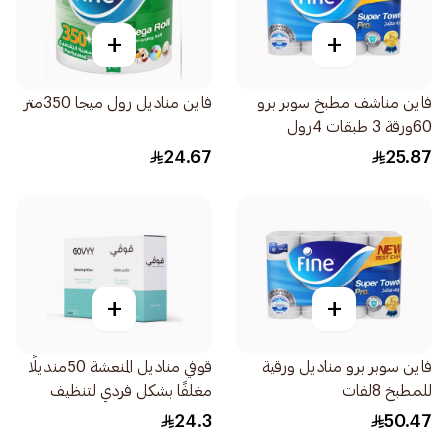
+
+
فاين مناشف مطبخ سوبر برو
فاين مناديل رول ميجا 350متر
60ورقة 3 طبقات 4رول
24.67
25.87
+
+
فاين سوبر برو مناديل ورقية
قوفي مناديل المنعشة 50منديلًا
للمطبخ 8لفات
مغلفًا بشكل فردي لتنظيف
اليدين بسرعة أثناء التنقل
24.3
50.47
وحماية الأسطح في الأماكن