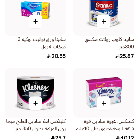
+
+
سانيتا كلوب رولات ماكسي
سانيتا ورق تواليت بوكيه 3
300متر
طبقات 4رول
20.55
25.87
+
+
كلينكس، عبوة مناديل قوة
كلينكس لفة مناديل المطبخ ميجا
فائقة للوجه،تحتوي على 10علبة
رول الورقية بطول 350 متر
25.7
40.12