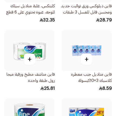
فاين ديلوكس ورق تواليت جديد
كلينكس، علبة مناديل سيلك
ومحسن قابل للغسل 3 طبقات
للوجه، عبوة تحتوي على 6 قطع
12لفة
32.35
28.79
+
+
فاين مناديل جيب معطرة
فاين مناشف مطبخ ورقية ميجا
كلاسيك 3×10كبسولة
رول طبقة واحدة
150مترقطعةتان
25.81
8.59