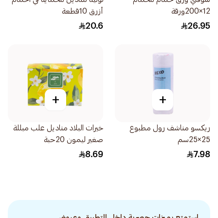
12×200ورقة
أزرق 10قطعة
20.6
26.95
+
+
ريكسو مناشف رول مطبوع
خيرات البلاد مناديل علب مبللة
25×25سم
صغير ليمون 20حبة
8.69
7.98
استمتع بميزات حصرية داخل التطبيق وعروض