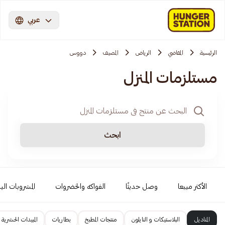
عربي
الرئيسية
المقاضي
الرياض
المصيف
دووس
مستلزمات المنزل
ابحث
الأكثر مبيعا
وصل حديثًا
الفواكه والخضروات
المشروبات البا
المناديل
البلاستيكات و النايلون
منتجات المطبخ
بطاريات
المبيدات الحشرية