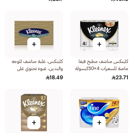
+
+
كلينكس مناشف مطبخ فيفا
كلينكس، علبة مناشف للوجه
ماصة للسعرات 4×50كبسولة
واليدين، عبوة تحتوي على
90قطعة
18.49
23.71
+
+