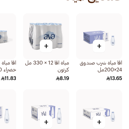
+
+
اڤا مياة شرب صندوق
مياة اڤا 12 × 330 مل
اڤا مياة
24×200مل
كرتون
حبة
11.83
8.19
13.65
+
+