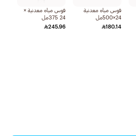
فوس مياه معدنية
فوس مياه معدنية ×
24×500مل
24 375مل
245.96
180.14