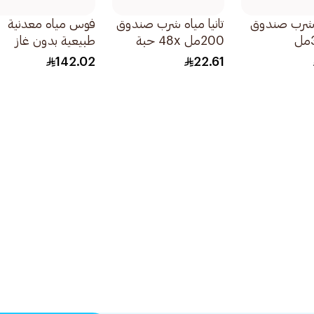
ة شرب صندوق
تانيا مياه شرب صندوق
فوس مياه معدنية
200مل 48x حبة
طبيعية بدون غاز
24×250مل
142.02
22.61