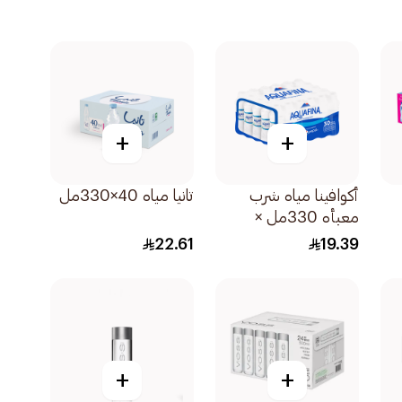
+
+
أكوافينا مياه شرب
تانيا مياه 40×330مل
معبأه 330مل ×
30عبوة
22.61
19.39
+
+