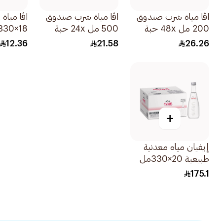
اڤا مياة شرب صندوق
اڤا مياة شرب صندوق
اڤا ميا
200 مل 48x حبة
500 مل 24x حبة
18×330مل
12.36
21.58
26.26
+
إيفيان مياه معدنية
طبيعية 20×330مل
175.1