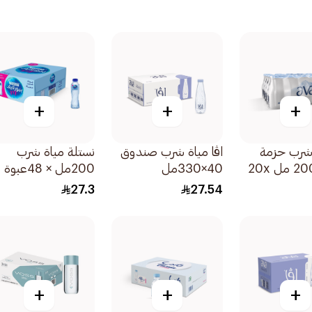
+
+
+
 شرب حزمة
اڤا مياة شرب صندوق
نستلة مياة شرب
خضراء 200 مل 20x
40×330مل
200مل × 48عبوة
27.3
27.54
+
+
+