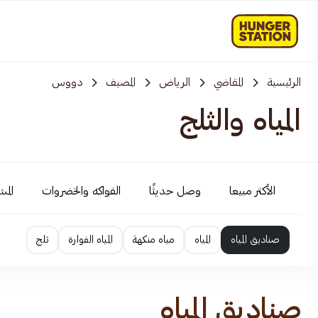
الرئيسية
المقاضي
الرياض
المصيف
دووس
المياه والثلج
الأكثر مبيعا
وصل حديثًا
الفواكه والخضروات
المش
صناديق المياه
المياه
مياه منكهة
المياه الفوارة
ثلج
صناديق المياه