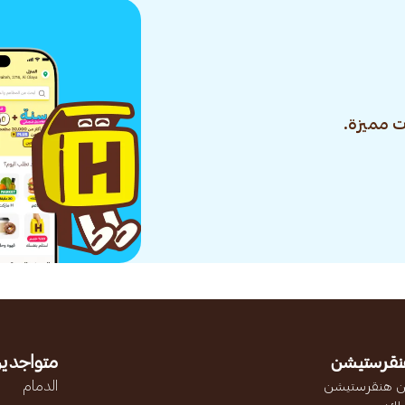
 مميزة.
نقرستيشن
متواجدين
 هنقرستيشن
الدمام