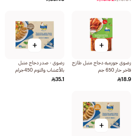
+
+
رضوى جورميه دجاج متبل طازج
رضوى - صدر دجاج متبل
فاخر حار 650 جم
بالأعشاب والثوم 450جرام
35.1
18.9
+