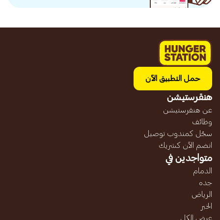
حمل التطبيق الآن
هنقرستيشن
عن هنقرستيشن
وظائف
سجّل كمندوب توصيل
انضم الآن كشريك
متواجدين في
الدمام
جده
الرياض
الخبر
عرض الكل...