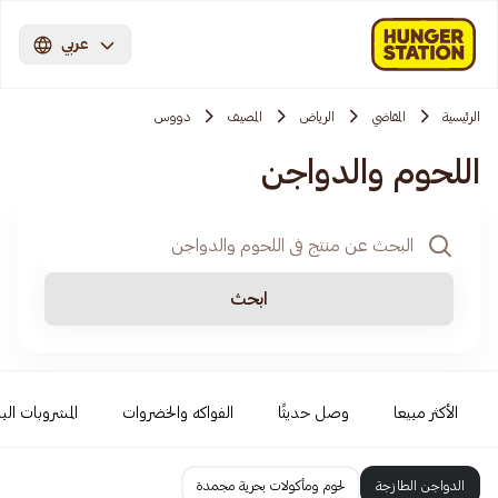
عربي
الرئيسية
المقاضي
الرياض
المصيف
دووس
اللحوم والدواجن
ابحث
الأكثر مبيعا
وصل حديثًا
الفواكه والخضروات
المشروبات البا
الدواجن الطازجة
لحوم ومأكولات بحرية مجمدة