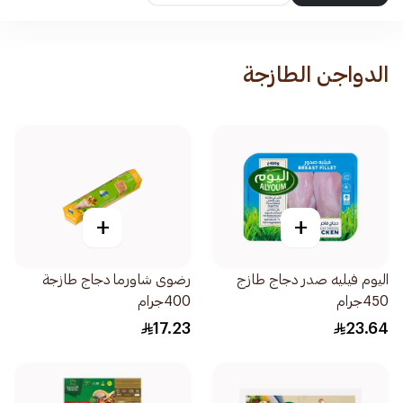
الدواجن الطازجة
+
+
اليوم فيليه صدر دجاج طازج
رضوى شاورما دجاج طازجة
450جرام
400جرام
17.23
23.64