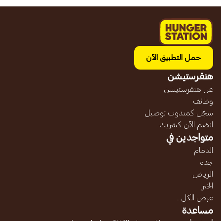
حمل التطبيق الآن
هنقرستيشن
عن هنقرستيشن
وظائف
سجّل كمندوب توصيل
انضم الآن كشريك
متواجدين في
الدمام
جده
الرياض
الخبر
عرض الكل...
مساعدة