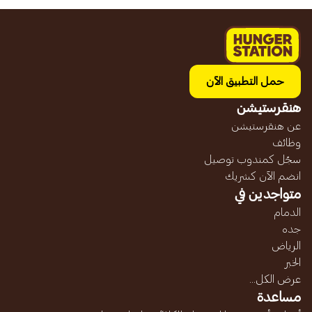
حمل التطبيق الآن
هنقرستيشن
عن هنقرستيشن
وظائف
سجّل كمندوب توصيل
انضم الآن كشريك
متواجدين في
الدمام
جده
الرياض
الخبر
عرض الكل...
مساعدة