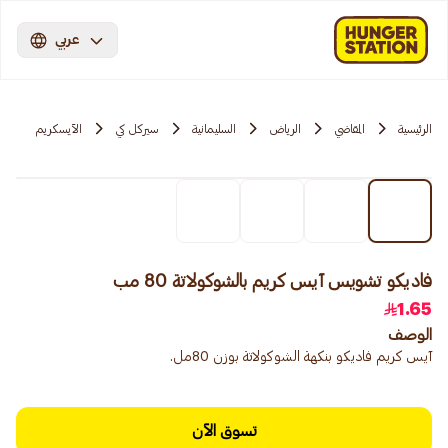
عربي
الرئيسية
المقاضي
الرياض
السليمانية
سيركل كي
الآيسكريم
فاديكو تشويس آيس كريم بالشوكولاتة 80 مب
1.65
الوصف
آيس كريم فاديكو بنكهة الشوكولاتة بوزن 80مل.
تسوق الآن