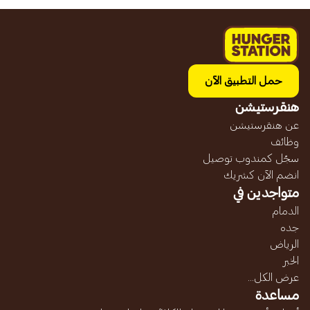
حمل التطبيق الآن
هنقرستيشن
عن هنقرستيشن
وظائف
سجّل كمندوب توصيل
انضم الآن كشريك
متواجدين في
الدمام
جده
الرياض
الخبر
عرض الكل...
مساعدة