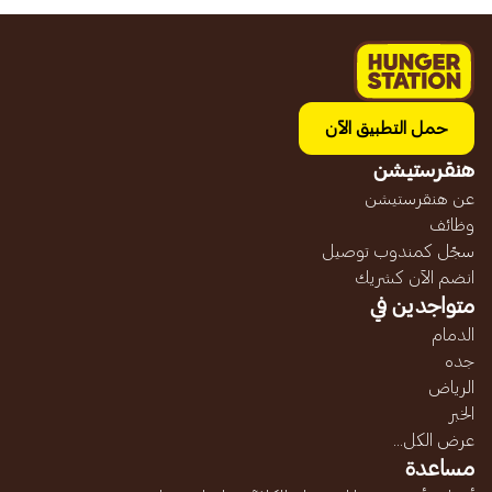
حمل التطبيق الآن
هنقرستيشن
عن هنقرستيشن
وظائف
سجّل كمندوب توصيل
انضم الآن كشريك
متواجدين في
الدمام
جده
الرياض
الخبر
عرض الكل...
مساعدة