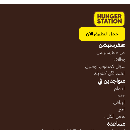
حمل التطبيق الآن
هنقرستيشن
عن هنقرستيشن
وظائف
سجّل كمندوب توصيل
انضم الآن كشريك
متواجدين في
الدمام
جده
الرياض
الخبر
عرض الكل...
مساعدة