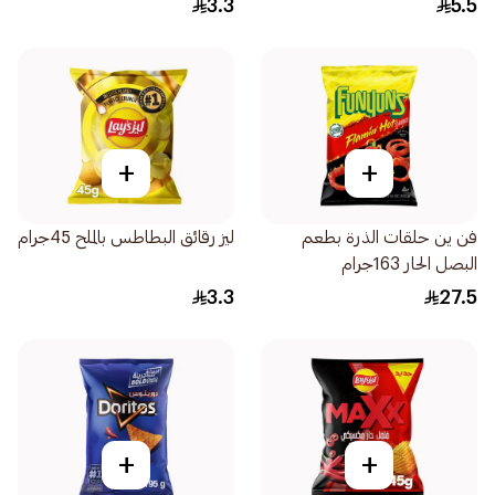
3.3
5.5
+
+
فن ين حلقات الذرة بطعم
ليز رقائق البطاطس بالملح 45جرام
البصل الحار 163جرام
3.3
27.5
+
+