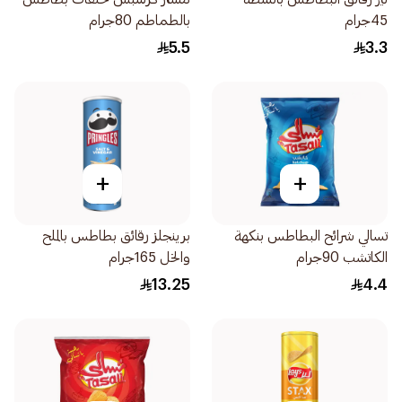
45جرام
بالطماطم 80جرام
5.5
3.3
+
+
تسالي شرائح البطاطس بنكهة
برينجلز رقائق بطاطس بالملح
الكاتشب 90جرام
والخل 165جرام
13.25
4.4