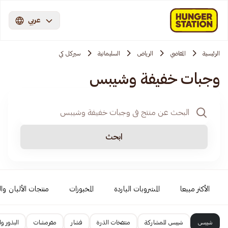
عربي
الرئيسية
المقاضي
الرياض
السليمانية
سيركل كي
وجبات خفيفة وشيبس
ابحث
الأكثر مبيعا
المشروبات الباردة
المخبوزات
منتجات الألبان وا
شيبس
شيبس للمشاركة
منتفخات الذرة
فشار
مقرمشات
البذور و