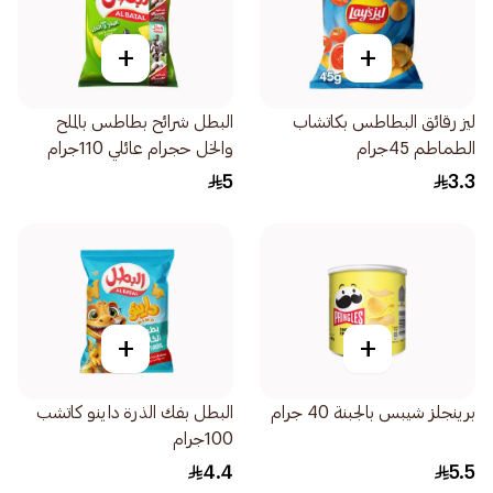
+
+
ليز رقائق البطاطس بكاتشاب
البطل شرائح بطاطس بالملح
الطماطم 45جرام
والخل حجرام عائلي 110جرام
5
3.3
+
+
برينجلز شيبس بالجبنة 40 جرام
البطل بفك الذرة داينو كاتشب
100جرام
4.4
5.5