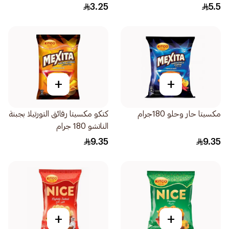
3.25
5.5
+
+
مكسيتا حار وحلو 180جرام
كتكو مكسيتا رقائق التورتيلا بجبنة
الناتشو 180 جرام
9.35
9.35
+
+