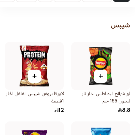
شيبس
+
+
ليز شرائح البطاطس الحار نار
لابيرفا بروتين شيبس الفلفل الحار
ليمون 155 جم
1قطعة
12
8.8