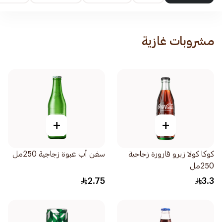
مشروبات غازية
+
+
كوكا كولا زيرو قارورة زجاجية
سفن أب عبوة زجاجية 250مل
250مل
2.75
3.3