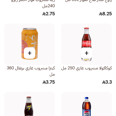
240مل
2.75
8.25
+
+
كوكاكولا مشروب غازي 250 مل
كينزا مشروب غازي برتقال 360
مل
3.75
3.3