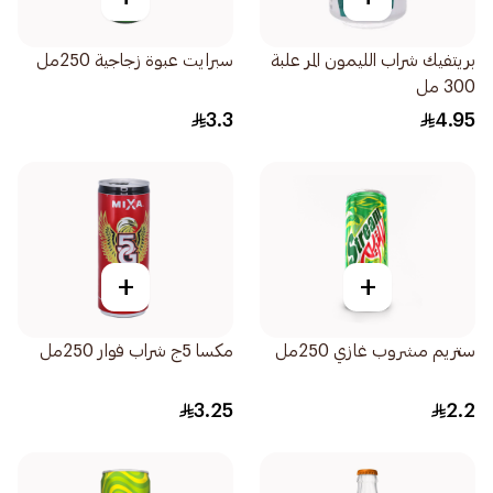
بريتفيك شراب الليمون المر علبة
سبرايت عبوة زجاجية 250مل
300 مل
3.3
4.95
+
+
ستريم مشروب غازي 250مل
مكسا 5ج شراب فوار 250مل
3.25
2.2