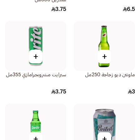
3.75
6.5
+
+
ماونتن ديو زجاجة 250مل
سبرايت مشروبجرامازي 355مل
3.75
3
+
+