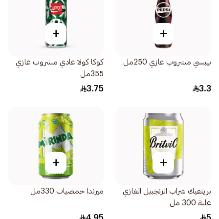
+
+
بيبسي مشروب غازي 250مل
كوكا كولا عادي مشروب غازي
355مل
3.75
3.3
+
+
بريتفيك شراب الزنجبيل الغازي
ميرندا حمضيات 330مل
علبة 300 مل
4.95
5