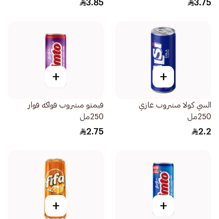
3.85
3.75
+
+
السي كولا مشروب غازي
فيمتو مشروب فواكه فوار
250مل
250مل
2.75
2.2
+
+