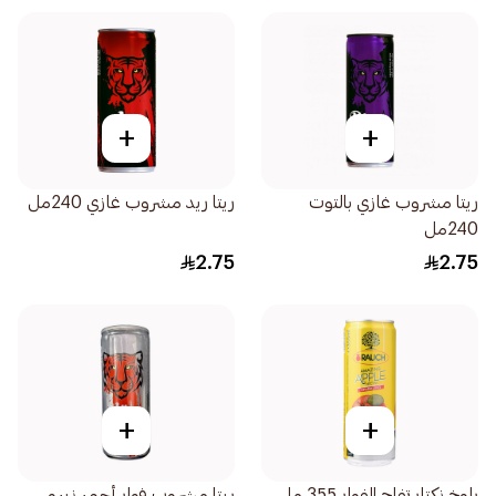
+
+
ريتا مشروب غازي بالتوت
ريتا ريد مشروب غازي 240مل
240مل
2.75
2.75
+
+
راوخ نكتار تفاح الفوار 355 مل
ريتا مشروب فوار أحمر زيرو