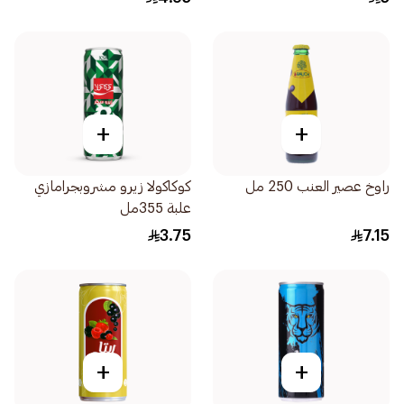
+
+
راوخ عصير العنب 250 مل
كوكاكولا زيرو مشروبجرامازي
علبة 355مل
3.75
7.15
+
+