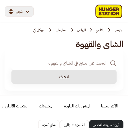
عربي
الرئيسية
المقاضي
الرياض
السليمانية
سيركل كي
الشاي والقهوة
ابحث
الأكثر مبيعا
المشروبات الباردة
المخبوزات
منتجات الألبان وا
قهوة سريعة التحضير
الكبسولات والبن
شاي أسود