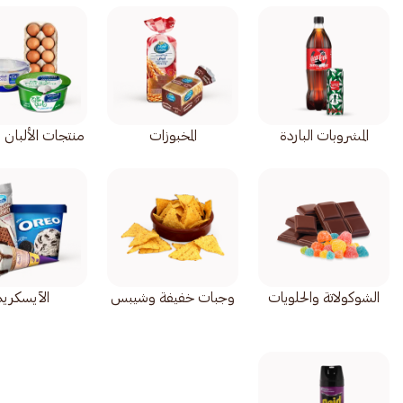
المشروبات الباردة
المخبوزات
منتجات الألبان 
الشوكولاتة والحلويات
وجبات خفيفة وشيبس
الآيسكري