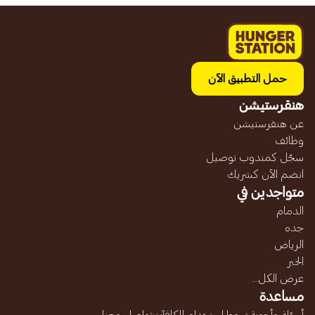
حمل التطبيق الآن
هنقرستيشن
عن هنقرستيشن
وظائف
سجّل كمندوب توصيل
انضم الآن كشريك
متواجدين في
الدمام
جده
الرياض
الخبر
عرض الكل...
مساعدة