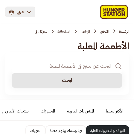
عربي
الرئيسية
المقاضي
الرياض
السليمانية
سيركل كي
الأطعمة المعلبة
ابحث
الأكثر مبيعا
المشروبات الباردة
المخبوزات
منتجات الألبان وا
الفواكه و الخضروات المعلبة
تونا وسمك ولحوم معلبة
البقوليات