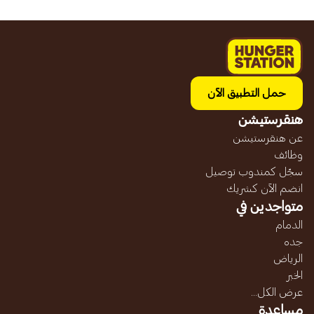
حمل التطبيق الآن
هنقرستيشن
عن هنقرستيشن
وظائف
سجّل كمندوب توصيل
انضم الآن كشريك
متواجدين في
الدمام
جده
الرياض
الخبر
عرض الكل...
مساعدة