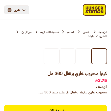
عربي
الرئيسية
المقاضي
الدمام
ضاحية الملك فهد
سيركل كي
المشروبات الباردة
كينزا مشروب غازي برتقال 360 مل
3.75
الوصف
مشروب غازي بنكهة البرتقال في علبة سعة 360 مل.
تسوق الآن