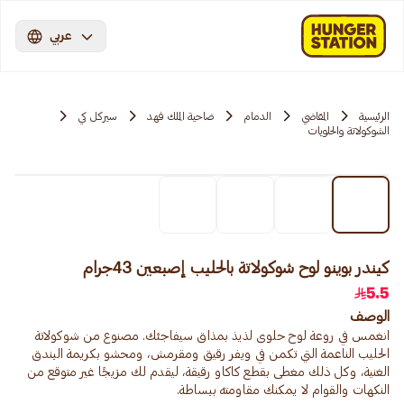
عربي
الرئيسية
المقاضي
الدمام
ضاحية الملك فهد
سيركل كي
الشوكولاتة والحلويات
كيندر بوينو لوح شوكولاتة بالحليب إصبعين 43جرام
5.5
الوصف
انغمس في روعة لوح حلوى لذيذ بمذاق سيفاجئك. مصنوع من شوكولاتة
الحليب الناعمة التي تكمن في ويفر رقيق ومقرمش، ومحشو بكريمة البندق
الغنية، وكل ذلك مغطى بقطع كاكاو رقيقة، ليقدم لك مزيجًا غير متوقع من
النكهات والقوام لا يمكنك مقاومته ببساطة.