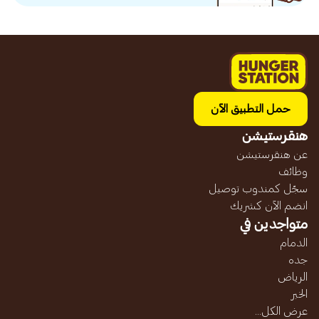
حمل التطبيق الآن
هنقرستيشن
عن هنقرستيشن
وظائف
سجّل كمندوب توصيل
انضم الآن كشريك
متواجدين في
الدمام
جده
الرياض
الخبر
عرض الكل...