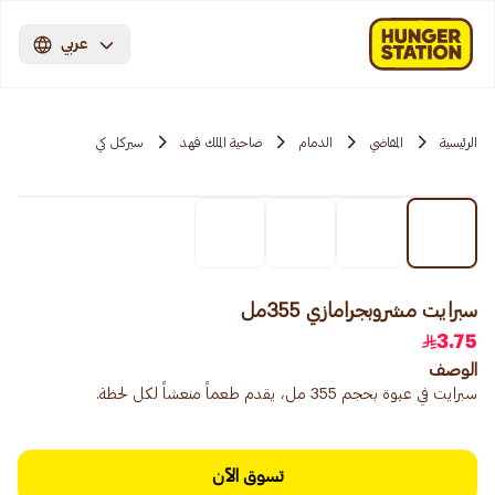
عربي
الرئيسية
المقاضي
الدمام
ضاحية الملك فهد
سيركل كي
سبرايت مشروبجرامازي 355مل
3.75
الوصف
سبرايت في عبوة بحجم 355 مل، يقدم طعماً منعشاً لكل لحظة.
تسوق الآن