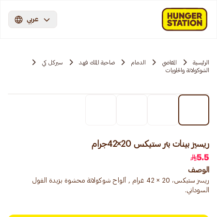
عربي
الرئيسية
المقاضي
الدمام
ضاحية الملك فهد
سيركل كي
الشوكولاتة والحلويات
ريسيز بينات بتر ستيكس 20×42جرام
5.5
الوصف
ريسز ستيكس، 20 × 42 غرام , ألواح شوكولاتة محشوة بزبدة الفول
السوداني.