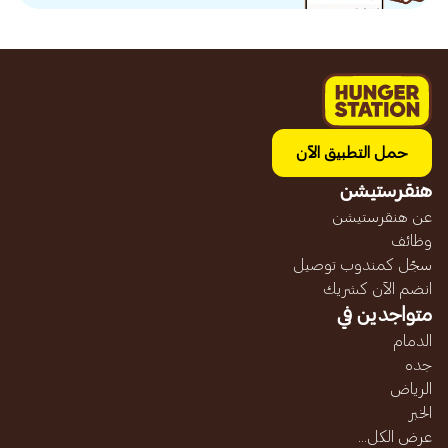
حمل التطبيق الآن
هنقرستيشن
عن هنقرستيشن
وظائف
سجّل كمندوب توصيل
انضم الآن كشريك
متواجدين في
الدمام
جده
الرياض
الخبر
عرض الكل...