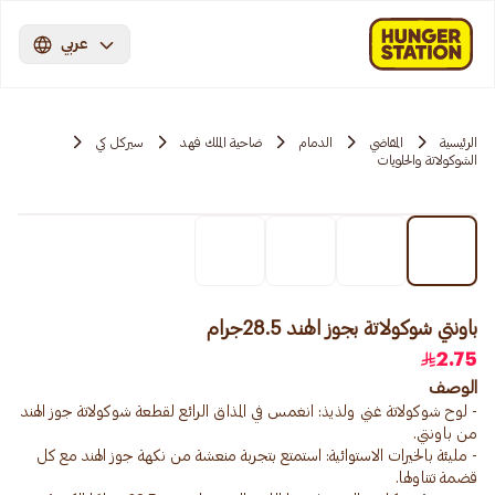
عربي
الرئيسية
المقاضي
الدمام
ضاحية الملك فهد
سيركل كي
الشوكولاتة والحلويات
باونتي شوكولاتة بجوز الهند 28.5جرام
2.75
الوصف
- لوح شوكولاتة غني ولذيذ: انغمس في المذاق الرائع لقطعة شوكولاتة جوز الهند
- مليئة بالخيرات الاستوائية: استمتع بتجربة منعشة من نكهة جوز الهند مع كل