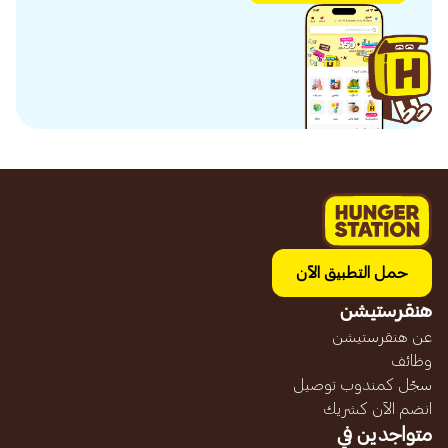
حمل التطبيق الآن
هنقرستيشن
عن هنقرستيشن
وظائف
سجّل كمندوب توصيل
انضم الآن كشريك
متواجدين في