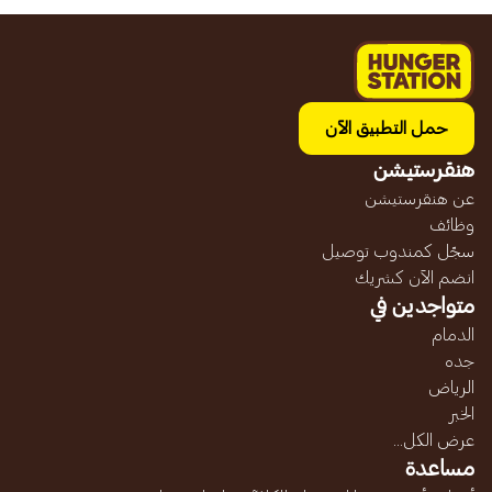
حمل التطبيق الآن
هنقرستيشن
عن هنقرستيشن
وظائف
سجّل كمندوب توصيل
انضم الآن كشريك
متواجدين في
الدمام
جده
الرياض
الخبر
عرض الكل...
مساعدة