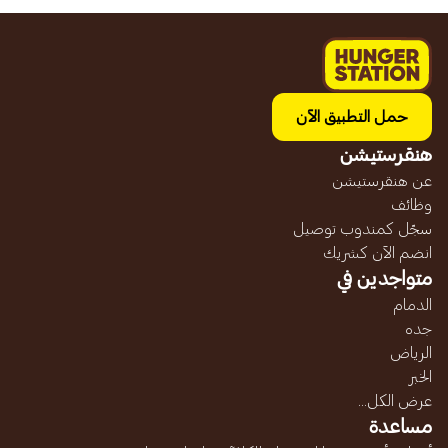
حمل التطبيق الآن
هنقرستيشن
عن هنقرستيشن
وظائف
سجّل كمندوب توصيل
انضم الآن كشريك
متواجدين في
الدمام
جده
الرياض
الخبر
عرض الكل...
مساعدة