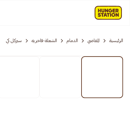
الرئيسية
المقاضي
الدمام
الشعلة-فاخريه
سيركل كي