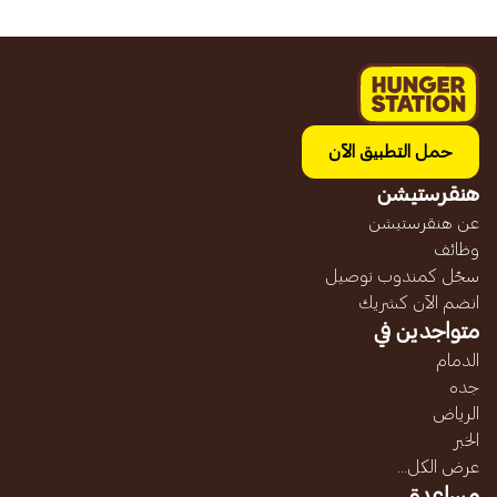
حمل التطبيق الآن
هنقرستيشن
عن هنقرستيشن
وظائف
سجّل كمندوب توصيل
انضم الآن كشريك
متواجدين في
الدمام
جده
الرياض
الخبر
عرض الكل...
مساعدة