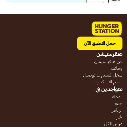
حمل التطبيق الآن
هنقرستيشن
عن هنقرستيشن
وظائف
سجّل كمندوب توصيل
انضم الآن كشريك
متواجدين في
الدمام
جده
الرياض
الخبر
عرض الكل...