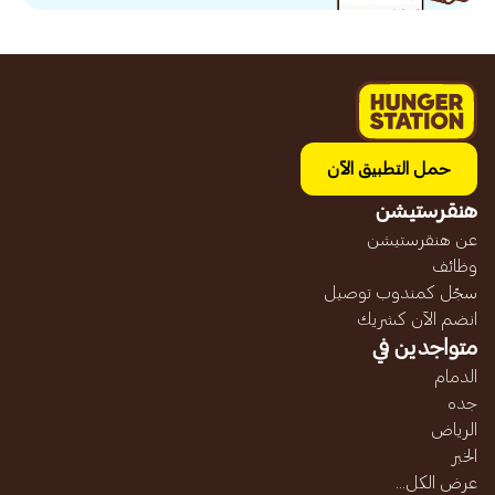
حمل التطبيق الآن
هنقرستيشن
عن هنقرستيشن
وظائف
سجّل كمندوب توصيل
انضم الآن كشريك
متواجدين في
الدمام
جده
الرياض
الخبر
عرض الكل...