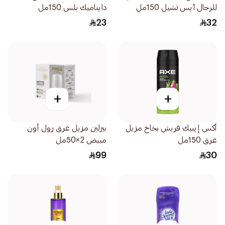
للرجال آيس تشيل 150مل
دايناميك بلس 150مل
23
32
+
+
أكس إيبيك فريش بخاخ مزيل
بيزلين مزيل عرق رول أون
عرق 150مل
مبيض 2×50مل
99
30