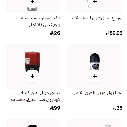
+
+
يورياج مزيل عرق لطيف 50مل
نيفيا معطر جسم سيلفر
بروتيكشن 150مل
26
89.95
+
+
نيفيا رول مزيل للعرق 50مل
فيشي مزيل عرق كلينك
كونترول ضد التعرق 96ساعة
رجالي 50مل
99
28