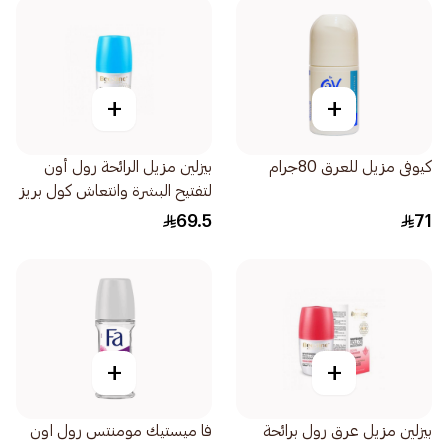
+
+
كيوفى مزيل للعرق 80جرام
بيزلين مزيل الرائحة رول أون
لتفتيح البشرة وانتعاش كول بريز
البارد 1قطعة
69.5
71
+
+
بيزلين مزيل عرق رول برائحة
فا ميستيك مومنتس رول اون