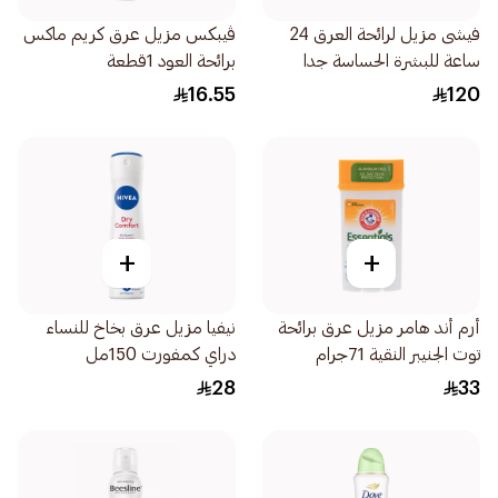
فيشى مزيل لرائحة العرق 24
ڤيبكس مزيل عرق كريم ماكس
ساعة للبشرة الحساسة جدا
برائحة العود 1قطعة
40مل
16.55
120
+
+
أرم أند هامر مزيل عرق برائحة
نيفيا مزيل عرق بخاخ للنساء
توت الجنيبر النقية 71جرام
دراي كمفورت 150مل
28
33