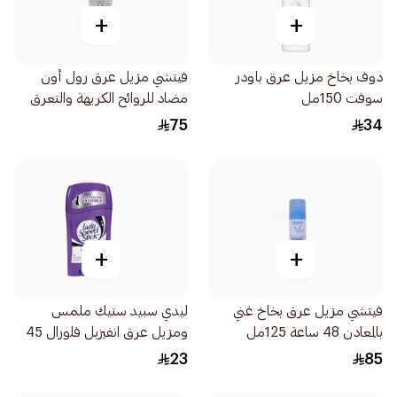
+
+
دوف بخاخ مزيل عرق باودر
فيتشي مزيل عرق رول أون
سوفت 150مل
مضاد للروائح الكريهة والتعرق
حماية 48 ساعة 50مل
75
34
+
+
فيتشي مزيل عرق بخاخ غني
ليدي سبيد ستيك ملمس
بالمعادن 48 ساعة 125مل
ومزيل عرق انفيزبل فلورال 45
جرام
23
85