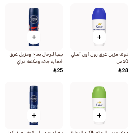
+
+
دوف مزيل عرق رول أون أصلي
نيفيا للرجال بخاخ ومزيل عرق
50مل
لحماية جافة ومكثفة دراي
إمباكت 150مل
25
28
+
+
دوف مزيل الروائح بالكرة الدوارة
نيفيا ديو مزيل رائحة العرق كول