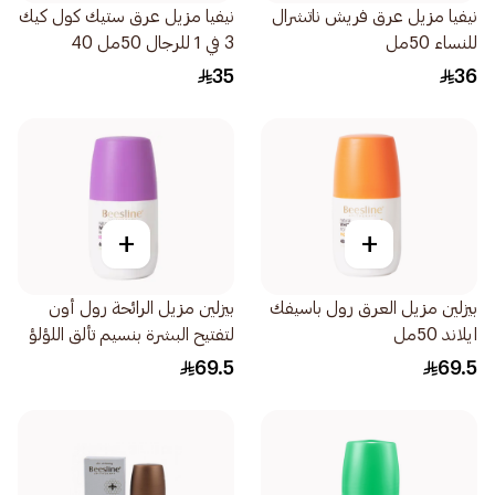
نيفيا مزيل عرق فريش ناتشرال
نيفيا مزيل عرق ستيك كول كيك
للنساء 50مل
3 في 1 للرجال 50مل 40
35
36
+
+
بيزلين مزيل العرق رول باسيفك
بيزلين مزيل الرائحة رول أون
ايلاند 50مل
لتفتيح البشرة بنسيم تألق اللؤلؤ
1قطعة
69.5
69.5