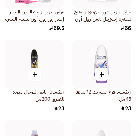
بيزلين مزيل عرق مهدئ ومفتح
بيزلين مزيل رائحة العرق المعطر
للبشرة إنفيزيبل تاتش رول أون
إيلدر روز رول أون لتفتيح البشرة
50مل
50مل
69.5
66
+
+
ريكسونا فري سبيريت 72ساعة
ريكسونا رياضي للرجال مضاد
45مل
للتعرق 200مل
23
23