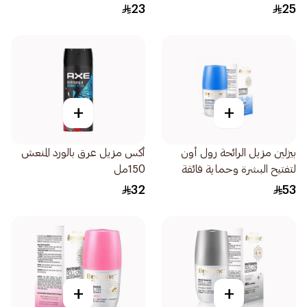
75مل
23
25
+
+
بيزلين مزيل الرائحة رول أون
أكس مزيل عرق بالورد المنعش
لتفتيح البشرة وحماية فائقة
150مل
سبورت بلس 1قطعة
32
53
+
+