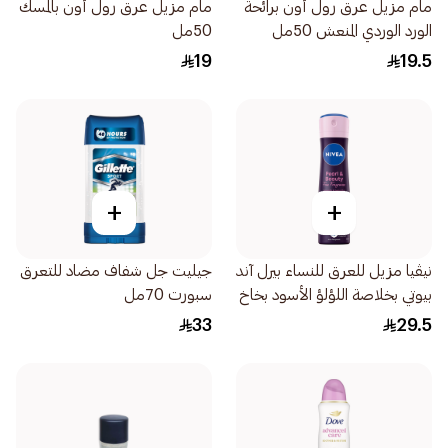
مام مزيل عرق رول أون برائحة
مام مزيل عرق رول أون بالمسك
الورد الوردي المنعش 50مل
50مل
19
19.5
+
+
نيڤيا مزيل للعرق للنساء بيرل آند
جيليت جل شفاف مضاد للتعرق
بيوتي بخلاصة اللؤلؤ الأسود بخاخ
سبورت 70مل
150مل
33
29.5