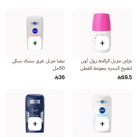
+
+
بيزلين مزيل الرائحة رول أون
نيفيا مزيل عرق ستيك نسائي
لتفتيح البشرة بنعومة القطن
50مل
اللطيف 50مل
36
69.5
+
+