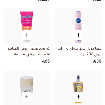
+
+
نيفيا مزيل عرق سبراي بيرل آند
كير فري غسول يومي للمناطق
بيوتي 200مل
الحميمة تأثير ثنائي بخلاصة
الفيتامين إي والقطن 200مل
65
36
+
+