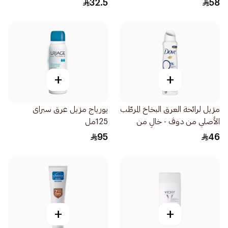
32.5
58
+
+
مزيل لرائحة العرق البخاخ المرطّب
يورياج مزيل عرق سبراى
الأصلي من دوڤ - خالٍ من
125مل
الكحول وأملاح الألمنيوم
95
46
+
+