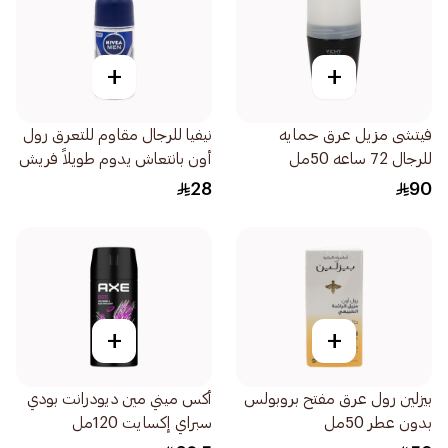
+
+
فيتشى مزيل عرق حمايه
نيفيا للرجال مقاوم للتعرق رول
للرجال 72 ساعه 50مل
أون بانتعاش يدوم طويلاً فريش
أكتيف 50مل
28
90
+
+
بيزلين رول عرق مفتح بروبولس
أكس ميني مين ديودرانت بودي
بدون عطر 50مل
سبراي إكسايت 120مل