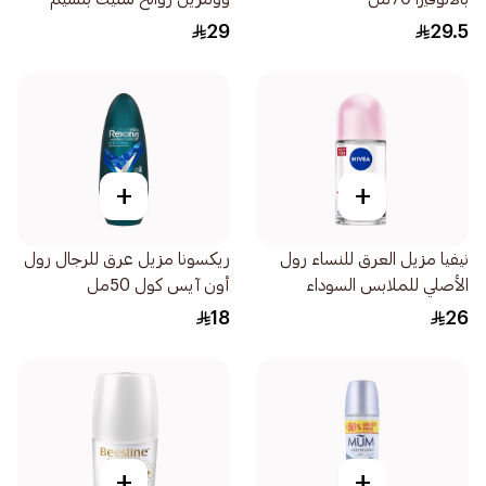
باودر فريش النظيف 73جرام
29
29.5
+
+
نيفيا مزيل العرق للنساء رول
ريكسونا مزيل عرق للرجال رول
الأصلي للملابس السوداء
أون آيس كول 50مل
والبيضاء 50مل
18
26
+
+