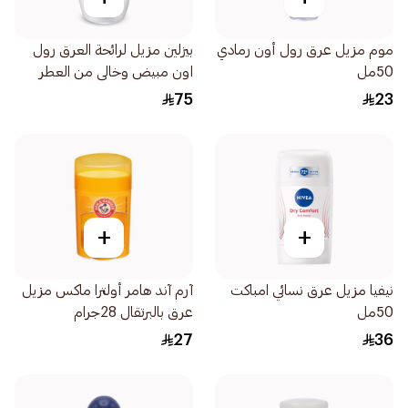
موم مزيل عرق رول أون رمادي
بيزلين مزيل لرائحة العرق رول
50مل
اون مبيض وخالى من العطر
50مل
75
23
+
+
نيفيا مزيل عرق نسائي امباكت
آرم آند هامر أولترا ماكس مزيل
50مل
عرق بالبرتقال 28جرام
27
36