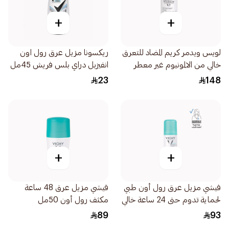
+
+
لويس ويدمر كريم المضاد للتعرق
ريكسونا مزيل عرق رول اون
خالي من الالمونيوم غير معطر
انفيزبل دراي بلس فريش 45مل
40مل
23
148
+
+
فيشي مزيل عرق رول أون طبي
فيشي مزيل عرق 48 ساعة
لحماية تدوم حتى 24 ساعة خالي
مكثف رول أون 50مل
من الألمنيوم 50مل
89
93