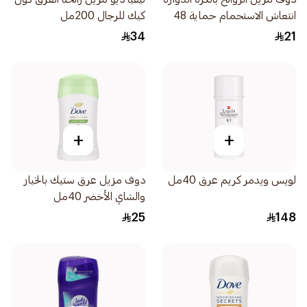
انتعاش الاستحمام حماية 48
كيك للرجال 200مل
ساعة 50مل
34
21
+
+
لويس ويدمر كريم عرق 40مل
دوف مزيل عرق ستيك بالخيار
والشاي الأخضر 40مل
25
148