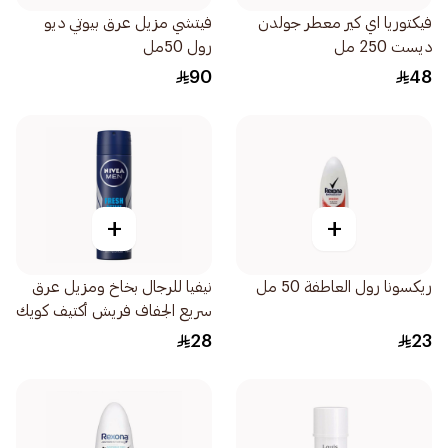
فيكتوريا اي كير معطر جولدن
فيتشي مزيل عرق بيوتي ديو
ديست 250 مل
رول 50مل
90
48
+
+
ريكسونا رول العاطفة 50 مل
نيفيا للرجال بخاخ ومزيل عرق
سريع الجفاف فريش أكتيف كويك
دراي 150مل
28
23