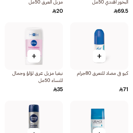
البخور الهندي 50مل
مزيل العرق 50مل
20
69.5
+
+
كيو فى مضاد للتعرق 80جرام
نيفيا مزيل عرق لؤلؤ وجمال
للنساء 50مل
35
71