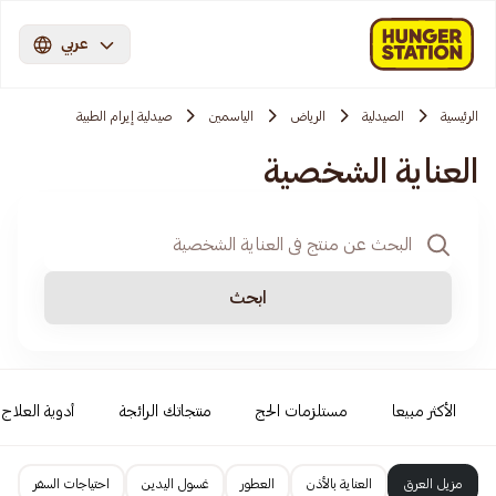
عربي
الرئيسية
الصيدلية
الرياض
الياسمين
صيدلية إيرام الطبية
العناية الشخصية
ابحث
الأكثر مبيعا
مستلزمات الحج
منتجاتك الرائجة
أدوية العلاج ا
مزيل العرق
العناية بالأذن
العطور
غسول اليدين
احتياجات السفر