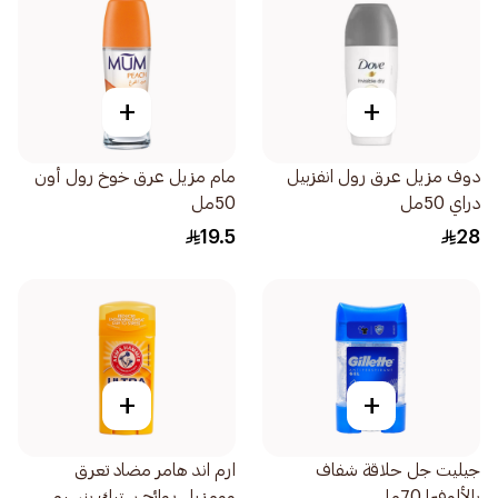
+
+
دوف مزيل عرق رول انفزبيل
مام مزيل عرق خوخ رول أون
دراي 50مل
50مل
19.5
28
+
+
جيليت جل حلاقة شفاف
ارم اند هامر مضاد تعرق
بالألوفيرا 70مل
وومزيل روائح ستيك بنسيم