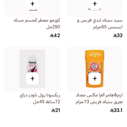
+
+
سبيد ستيك ليدي فريش و
كوزمو معطر للجسم مسك
ايسينس 65جرام
250مل
42
33
+
+
ارم&هامر الترا ماكس مضاد
ريكسونا رول باودر دراي
تعرق ستيك فريش 73جرام
72ساعة 45مل
21
33.1