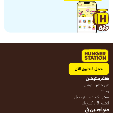
حمل التطبيق الآن
هنقرستيشن
عن هنقرستيشن
وظائف
سجّل كمندوب توصيل
انضم الآن كشريك
متواجدين في