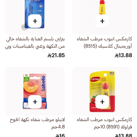
+
+
كارمكس انبوب مرطب الشفاه
بيزلين بلسم العناية بالشفاه خالي
أوريجينال كلاسيك (8515)
من النكهة وغني بالفيتامينات وبي
10جم
كاروتين 4.5جرام
21.85
13.88
+
+
كارمكس انبوب مرطب الشفاه
لابيلو مرطب شفاه نكهة الخوخ
فراولة (8591) 10جم
4.8جم
16
13.88