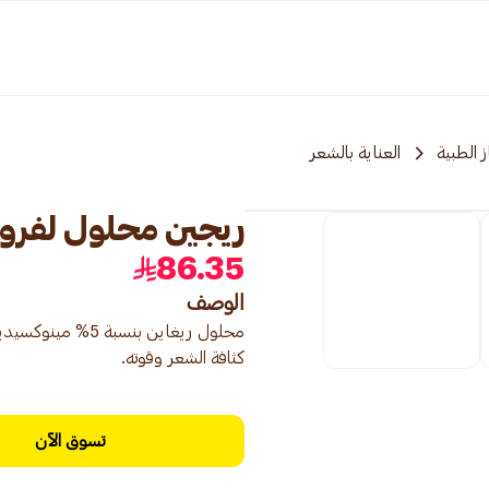
 الطبية
العناية بالشعر
ريجين محلول لفروة الرأس 5٪ مي
86.35
الوصف
محلول ريغاين بنس
كثافة الشعر وقوته.
تسوق الآن