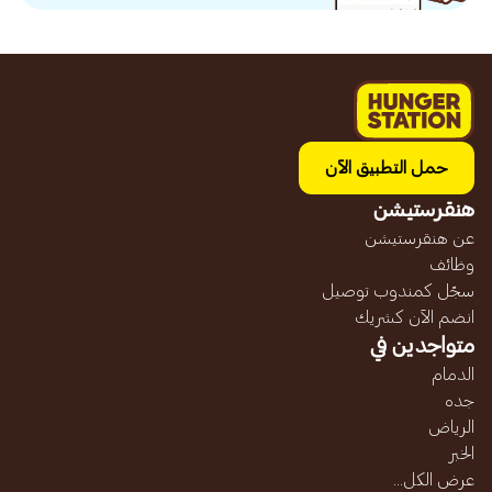
حمل التطبيق الآن
هنقرستيشن
عن هنقرستيشن
وظائف
سجّل كمندوب توصيل
انضم الآن كشريك
متواجدين في
الدمام
جده
الرياض
الخبر
عرض الكل...