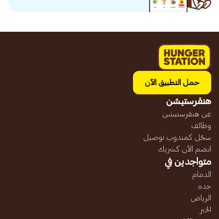
حمل التطبيق الآن
هنقرستيشن
عن هنقرستيشن
وظائف
سجّل كمندوب توصيل
انضم الآن كشريك
متواجدين في
الدمام
جده
الرياض
الخبر