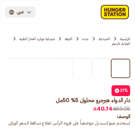
عربي
الرئيسية
الصيدلية
جده
النزهة
صيدلية موارد الحجاز الطبية
العناية بالشعر
31
%
دار الدواء هيرجرو محلول 5% 50مل
40.74
59.05
الوصف
يُستخدم مينوكسيديل موضعياً على فروة الرأس لعلاج تساقط الشعر الوراثي.