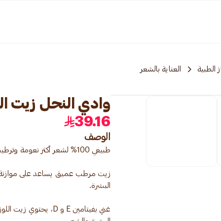
 الطبية
العناية بالشعر
وادي النحل زيت اللوز ال
39.16
الوصف
زيت مرطب عميق يساعد على موازنة الرط
غني بفيتامين E و D، ي