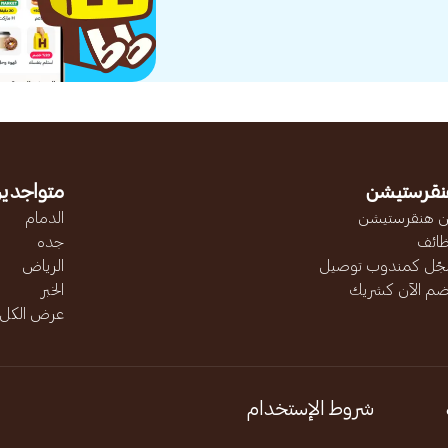
نقرستيشن
متواجدين
 هنقرستيشن
الدمام
ائف
جده
ّل كمندوب توصيل
الرياض
ضم الآن كشريك
الخبر
عرض الكل..
شروط الإستخدام