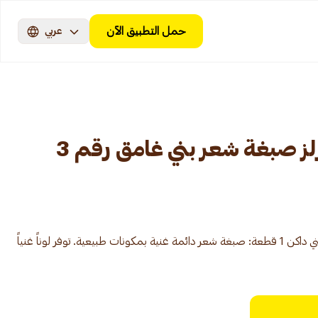
حمل التطبيق الآن
عربي
جارنييه كولور ناتشرلز صبغة شعر بني غامق رقم 3
صبغة شعر غارنييه كولور ناتشورالز 3 بني داكن 1 قطعة: صبغة شعر دائمة غنية بمكونات طبيعية. توفر لوناً غنياً