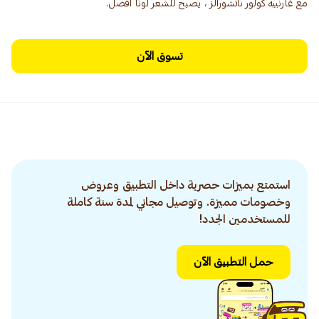
مع غارنييه كولور ناتشورالز ، يصبح للشعر لونًا أفضل.
تسوق الآن
استمتع بميزات حصرية داخل التطبيق وعروض
وخصومات مميزة. وتوصيل مجاني لمدة سنة كاملة
للمستخدمين الجدد!
حمل التطبيق الآن