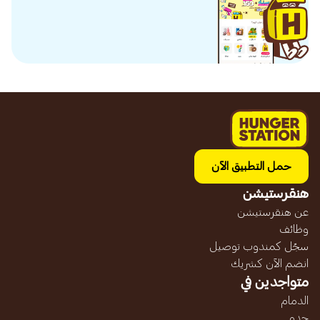
حمل التطبيق الآن
هنقرستيشن
عن هنقرستيشن
وظائف
سجّل كمندوب توصيل
انضم الآن كشريك
متواجدين في
الدمام
جده