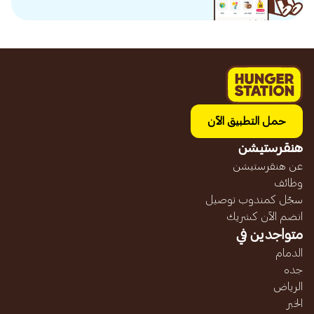
حمل التطبيق الآن
هنقرستيشن
عن هنقرستيشن
وظائف
سجّل كمندوب توصيل
انضم الآن كشريك
متواجدين في
الدمام
جده
الرياض
الخبر